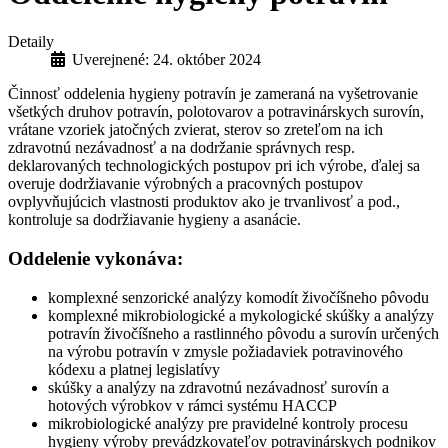
Detaily
Uverejnené: 24. október 2024
Činnosť oddelenia hygieny potravín je zameraná na vyšetrovanie
všetkých druhov potravín, polotovarov a potravinárskych surovín,
vrátane vzoriek jatočných zvierat, sterov so zreteľom na ich
zdravotnú nezávadnosť a na dodržanie správnych resp.
deklarovaných technologických postupov pri ich výrobe, ďalej sa
overuje dodržiavanie výrobných a pracovných postupov
ovplyvňujúcich vlastnosti produktov ako je trvanlivosť a pod.,
kontroluje sa dodržiavanie hygieny a asanácie.
Oddelenie vykonáva:
komplexné senzorické analýzy komodít živočíšneho pôvodu
komplexné mikrobiologické a mykologické skúšky a analýzy
potravín živočíšneho a rastlinného pôvodu a surovín určených
na výrobu potravín v zmysle požiadaviek potravinového
kódexu a platnej legislatívy
skúšky a analýzy na zdravotnú nezávadnosť surovín a
hotových výrobkov v rámci systému HACCP
mikrobiologické analýzy pre pravidelné kontroly procesu
hygieny výroby prevádzkovateľov potravinárskych podnikov