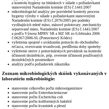
a kontrolu hygieny na bitúnkoch v súlade s požiadavkami
stanovenými Nariadením komisie (ES) č.1441/2007
mikrobiologické analýzy pre pravidelné kontroly procesu
hygieny výroby v súlade s požiadavkami stanovenými
Nariadením komisie (ES) č.2076/2005 pre podniky
vyrábajúcich mleté mäso, mäsové polotovary ,mechanicky
separované mäso, Nariadením komisie (ES) č.1441/2007
a podľa Výnosu MPRV SR a MZ SR zo 6.februára 2006
č.06267/2006-SL (Potravinový Kódex)
vyšetrenia spojené s uvádzaním potravín do obchodného
reťazca, overovanie trvanlivosti, predĺženia doby spotreby
vyšetrenie sterov z potravinárskych prevádzok na kontrolu
účinnosti dezinfekcie, príp. overenie účinnosti používaných
dezinfekčných prostriedkov
analýzy podľa požiadaviek zákazníka
Zoznam mikrobiologických skúšok vykonávaných v
laboratóriu mikrobiológie:
stanovenie celkového počtu mikroorganizmov
stanovenie počtu Enterobacteriaceae
stanovenie počtu Escherichia coli
stanovenie počtu koliformných baktérií
stanovenie počtu kvasiniek a plesní