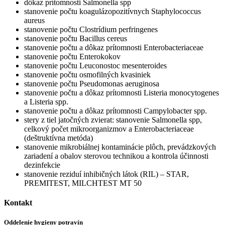
dôkaz prítomnosti Salmonella spp
stanovenie počtu koagulázopozitívnych Staphylococcus
aureus
stanovenie počtu Clostrídium perfringenes
stanovenie počtu Bacillus cereus
stanovenie počtu a dôkaz prítomnosti Enterobacteriaceae
stanovenie počtu Enterokokov
stanovenie počtu Leuconostoc mesenteroides
stanovenie počtu osmofilných kvasiniek
stanovenie počtu Pseudomonas aeruginosa
stanovenie počtu a dôkaz prítomnosti Listeria monocytogenes
a Listeria spp.
stanovenie počtu a dôkaz prítomnosti Campylobacter spp.
stery z tiel jatočných zvierat: stanovenie Salmonella spp,
celkový počet mikroorganizmov a Enterobacteriaceae
(deštruktívna metóda)
stanovenie mikrobiálnej kontaminácie plôch, prevádzkových
zariadení a obalov sterovou technikou a kontrola účinnosti
dezinfekcie
stanovenie reziduí inhibičných látok (RIL) – STAR,
PREMITEST, MILCHTEST MT 50
Kontakt
Oddelenie hygieny potravín