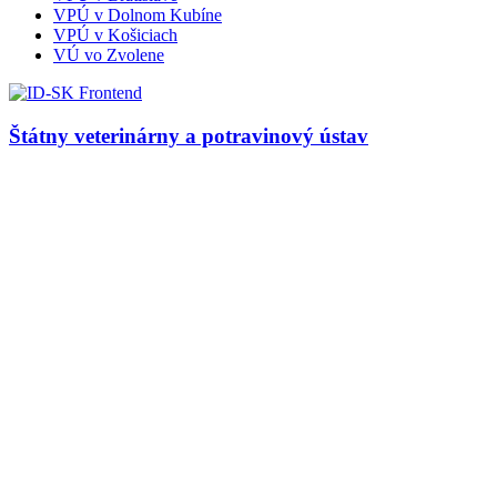
VPÚ v Dolnom Kubíne
VPÚ v Košiciach
VÚ vo Zvolene
Štátny veterinárny a potravinový ústav