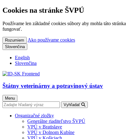
Cookies na stránke ŠVPÚ
Používame len základné cookies súbory aby mohla táto stránka
fungovať.
Ako používame cookies
Rozumiem
Slovenčina
English
Slovenčina
Štátny veterinárny a potravinový ústav
Menu
Vyhľadať
Organizačné zložky
Generálne riaditeľstvo ŠVPÚ
VPÚ v Bratislave
VPÚ v Dolnom Kubíne
VPÚ v Košiciach