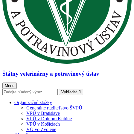
Štátny veterinárny a potravinový ústav
Menu
Vyhľadať
Organizačné zložky
Generálne riaditeľstvo ŠVPÚ
VPÚ v Bratislave
VPÚ v Dolnom Kubíne
VPÚ v Košiciach
VÚ vo Zvolene