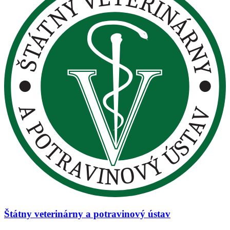
Štátny veterinárny a potravinový ústav